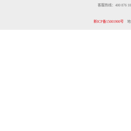
客服热线：400 876 10
新ICP备15001900号
地址