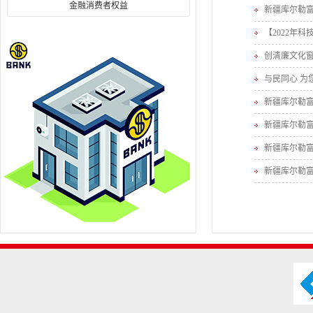
金融消费者权益
新疆库尔勒富
【2022年科
创清廉文化窗
与民同心 为
新疆库尔勒
新疆库尔勒
新疆库尔勒富
新疆库尔勒