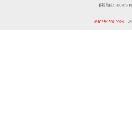
客服热线：400 876 10
新ICP备15001900号
地址