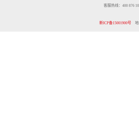
客服热线：400 876 10
新ICP备15001900号
地址