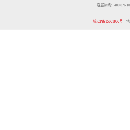
客服热线：400 876 10
新ICP备15001900号
地址