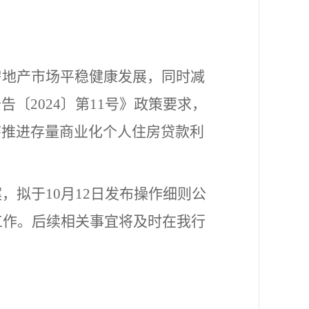
房地产市场平稳健康发展，同时减
公告〔
2024
〕第
11
号》政策要求，
序推进存量商业化个人住房贷款利
案，拟于
10
月
12
日发布操作细则公
工作。后续相关事宜将及时在我行