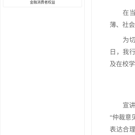
金融消费者权益
在
薄、社会
为
日，我
及在校学
宣
“仲裁意
表达合