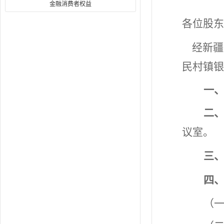
金融消费者权益
各位股东
经新疆
民村镇银
一
二
议室。
三
四
（一