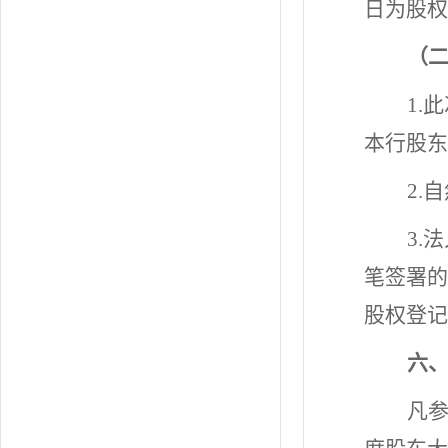
日为股权
（
1.
本行股东
2.
3.
笔签署的
股权登记
六
凡参