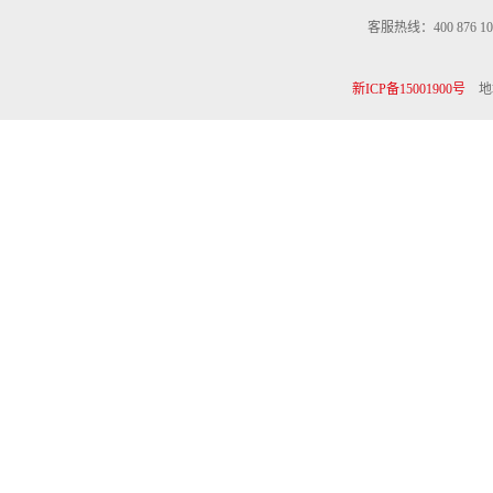
客服热线：400 876 10
新ICP备15001900号
地址