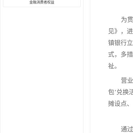
金融消费者权益
为
见》，进
镇银行立
式，多措
祉。
营
包’兑换
摊设点、
通