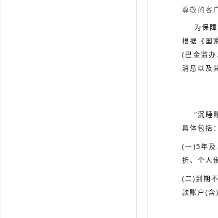
尊敬的客
为保障您
根据《国
(巴金监
消息以及
“沉睡账
具体包括
(一)5年
折、个人借
(二)到
款账户(