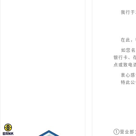
我行于20
在此，特
如您名下
银行卡、
点或致电咨
衷心感谢
特此公
新
2
①营业部：