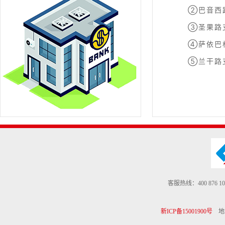
②巴音西路
③圣果路支
④萨依巴格
⑤兰干路支
客服热线：400 876 10
新ICP备15001900号
地址