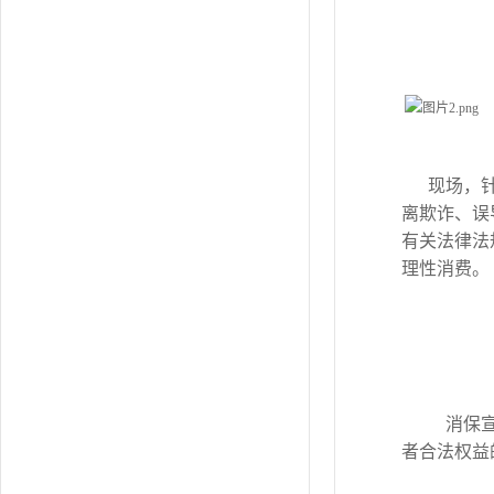
现场，
离欺诈、误
有关法律法
理性消费。
消保宣
者合法权益