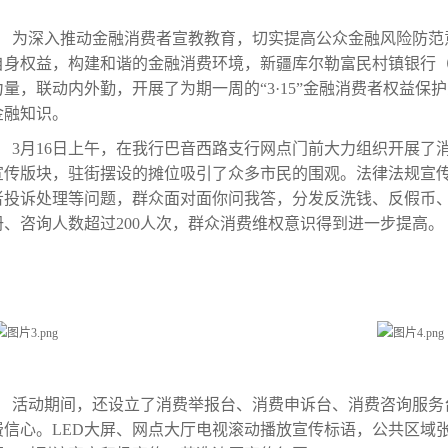
为深入推动金融消费者宣教教育，切实提高公众金融风险防范
自身权益，构建和谐的金融消费环境，新疆库尔勒富民村镇银行（
力量，联动内外勤，开展了为期一周的“3·15”金融消费者权益
金融知识。
3月16日上午，在我行巴音西路支行网点门前大力组织开展了
宣传版块，驻街摆设的摊位吸引了众多市民的围观。法律法规宣
者投诉处理等问题，群众面对面你问我答，分发反洗钱、反假币
册、咨询人数超过200人次，群众消费维权意识得到进一步提高。
活动期间，还设立了消费举报台、消费申诉台、消费咨询服务
费信心。LED大屏、网点大厅电视滚动播放宣传标语，公共区域