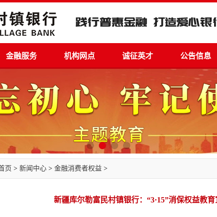
金融服务
机构网点
诚征英才
公告信息
首页
>
新闻中心
>
金融消费者权益
>
新疆库尔勒富民村镇银行：“3·15”消保权益教